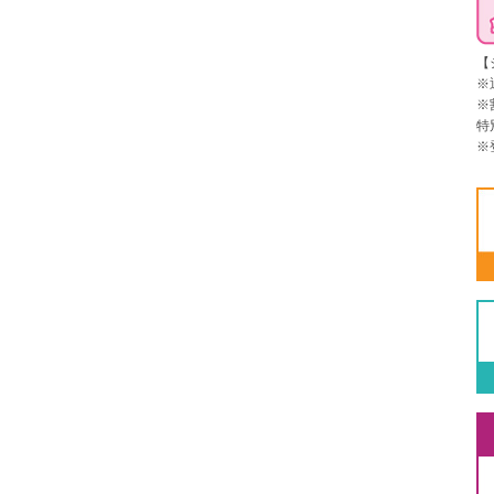
【
※
※
特
※