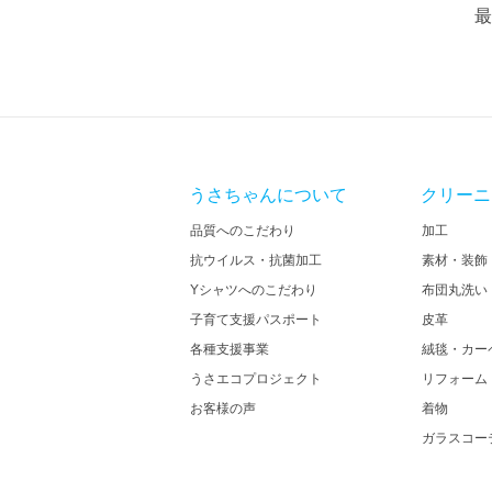
最
うさちゃんについて
クリーニ
品質へのこだわり
加工
抗ウイルス・抗菌加工
素材・装飾
Yシャツへのこだわり
布団丸洗い
子育て支援パスポート
皮革
各種支援事業
絨毯・カー
うさエコプロジェクト
リフォーム
お客様の声
着物
ガラスコー