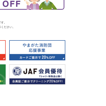
です。
示ください。