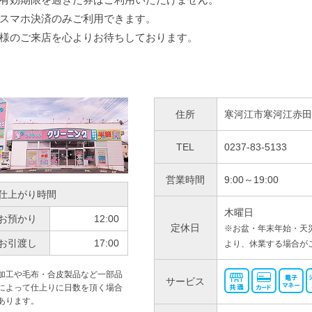
スマホ決済のみご利用できます。
様のご来店を心よりお待ちしております。
住所
寒河江市寒河江赤田6
TEL
0237-83-5133
営業時間
9:00～19:00
仕上がり時間
木曜日
お預かり
12:00
定休日
※お盆・年末年始・天
お引渡し
17:00
より、休業する場合が
加工や毛布・合皮製品など一部品
サービス
によって仕上りに日数を頂く場合
あります。