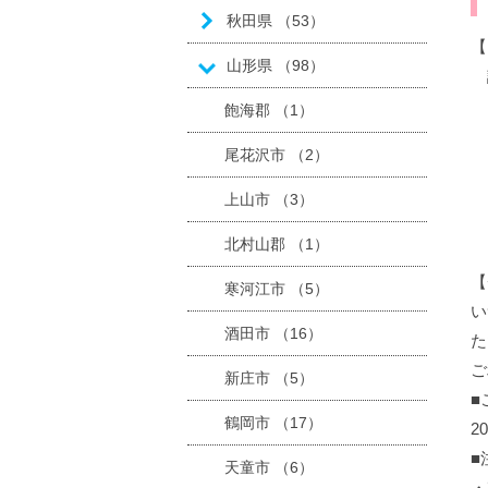
秋田県 （53）
【
山形県 （98）
誠
8
飽海郡 （1）
8
尾花沢市 （2）
8
上山市 （3）
お
北村山郡 （1）
【
寒河江市 （5）
い
酒田市 （16）
た
ご
新庄市 （5）
■
鶴岡市 （17）
2
■
天童市 （6）
・