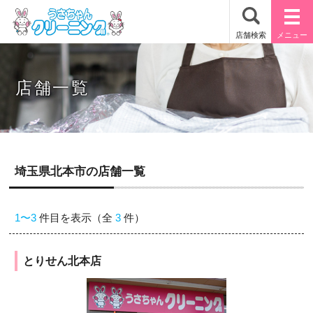
店舗一覧
埼玉県北本市の店舗一覧
1〜3
件目を表示（全
3
件）
とりせん北本店