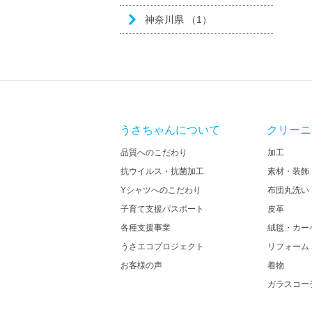
神奈川県 （1）
うさちゃんについて
クリーニ
品質へのこだわり
加工
抗ウイルス・抗菌加工
素材・装飾
Yシャツへのこだわり
布団丸洗い
子育て支援パスポート
皮革
各種支援事業
絨毯・カー
うさエコプロジェクト
リフォーム
お客様の声
着物
ガラスコー