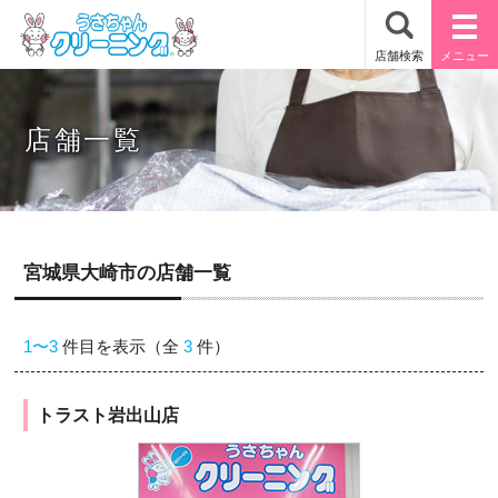
店舗一覧
宮城県大崎市の店舗一覧
1〜3
件目を表示（全
3
件）
トラスト岩出山店