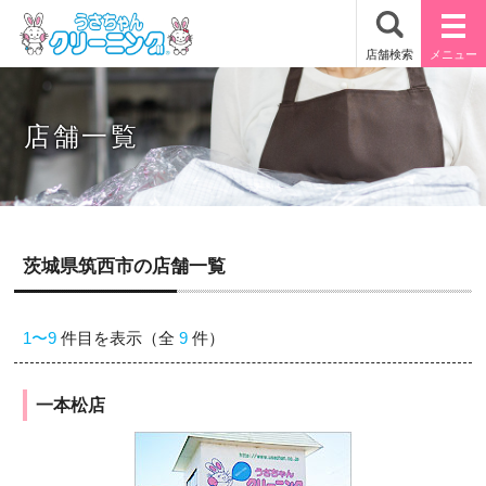
店舗一覧
茨城県筑西市の店舗一覧
1〜9
件目を表示（全
9
件）
一本松店