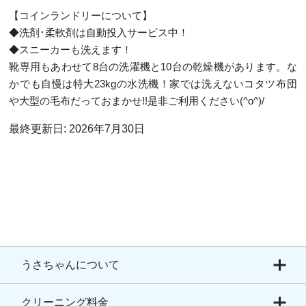
【コインランドリーについて】
◆
洗剤･柔軟剤は自動投入サービス中！
◆
スニーカーも洗えます！
靴専用もあわせて8台の洗濯機と10台の乾燥機があります。な
かでも自慢は特大23kgの水洗機！家では洗えないコタツ布団
や大型の毛布だっておまかせ!!是非ご利用ください(^o^)/
最終更新日: 2026年7月30日
うさちゃんについて
クリーニング料金