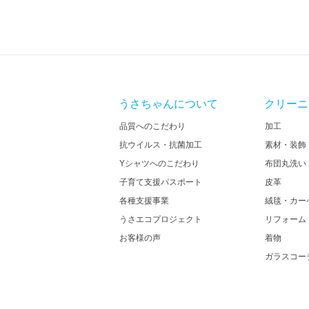
うさちゃんについて
クリーニ
品質へのこだわり
加工
抗ウイルス・抗菌加工
素材・装飾
Yシャツへのこだわり
布団丸洗い
子育て支援パスポート
皮革
各種支援事業
絨毯・カー
うさエコプロジェクト
リフォーム
お客様の声
着物
ガラスコー