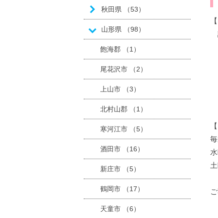
秋田県 （53）
【
山形県 （98）
誠
8
飽海郡 （1）
8
尾花沢市 （2）
8
上山市 （3）
お
北村山郡 （1）
【
寒河江市 （5）
毎
酒田市 （16）
水
土
新庄市 （5）
鶴岡市 （17）
ご
天童市 （6）