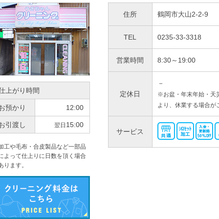
住所
鶴岡市大山2-2-9
TEL
0235-33-3318
営業時間
8:30～19:00
－
仕上がり時間
定休日
※お盆・年末年始・天
より、休業する場合が
お預かり
12:00
お引渡し
15:00
翌日
サービス
加工や毛布・合皮製品など一部品
によって仕上りに日数を頂く場合
あります。