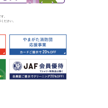
です。
示ください。