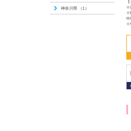
【
※
神奈川県 （1）
※
特
※