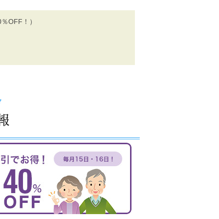
％OFF！）