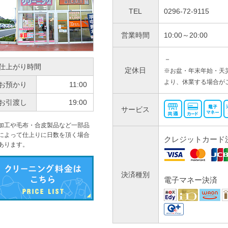
TEL
0296-72-9115
営業時間
10:00～20:00
－
仕上がり時間
定休日
※お盆・年末年始・天
より、休業する場合が
お預かり
11:00
お引渡し
19:00
サービス
加工や毛布・合皮製品など一部品
によって仕上りに日数を頂く場合
クレジットカード
あります。
決済種別
電子マネー決済