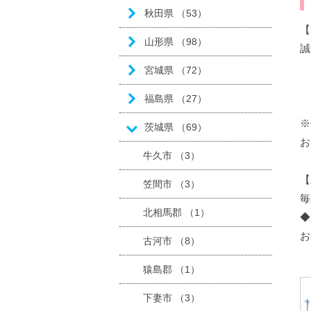
秋田県 （53）
【
山形県 （98）
誠
8
宮城県 （72）
8
福島県 （27）
8
※
茨城県 （69）
お
牛久市 （3）
【
笠間市 （3）
毎
北相馬郡 （1）
◆
お
古河市 （8）
猿島郡 （1）
下妻市 （3）