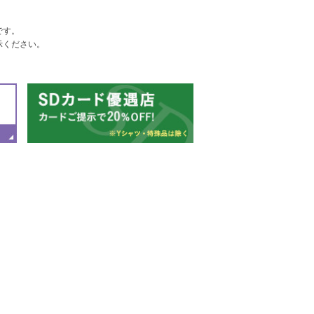
です。
示ください。