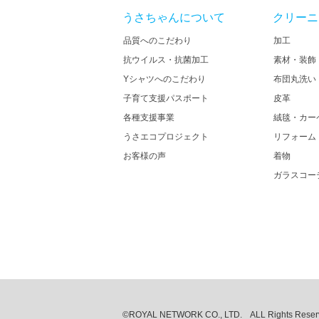
うさちゃんについて
クリーニ
品質へのこだわり
加工
抗ウイルス・抗菌加工
素材・装飾
Yシャツへのこだわり
布団丸洗い
子育て支援パスポート
皮革
各種支援事業
絨毯・カー
うさエコプロジェクト
リフォーム
お客様の声
着物
ガラスコー
©ROYAL NETWORK CO., LTD. ALL Rights Reserv