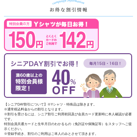
【シニアDAY割引について】※Yシャツ・特殊品は除きます。
※通常税込料金からの割引となります。
※割引を受けるには、シニア割引ご利用初回及び会員カード更新時に本人確認が必要
です。
特別会員共通カードと生年月日のわかるもの（免許証や保険証等）をスタッフへご提
示ください。
※登録手続き、割引のご利用はご本人のみとさせて頂きます。