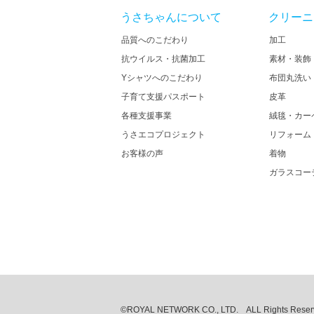
うさちゃんについて
クリーニ
品質へのこだわり
加工
抗ウイルス・抗菌加工
素材・装飾
Yシャツへのこだわり
布団丸洗い
子育て支援パスポート
皮革
各種支援事業
絨毯・カー
うさエコプロジェクト
リフォーム
お客様の声
着物
ガラスコー
©ROYAL NETWORK CO., LTD. ALL Rights Reserv