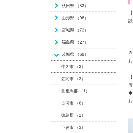
秋田県 （53）
【
山形県 （98）
誠
8
宮城県 （72）
8
福島県 （27）
8
※
茨城県 （69）
お
牛久市 （3）
【
笠間市 （3）
毎
北相馬郡 （1）
◆
お
古河市 （8）
猿島郡 （1）
下妻市 （3）