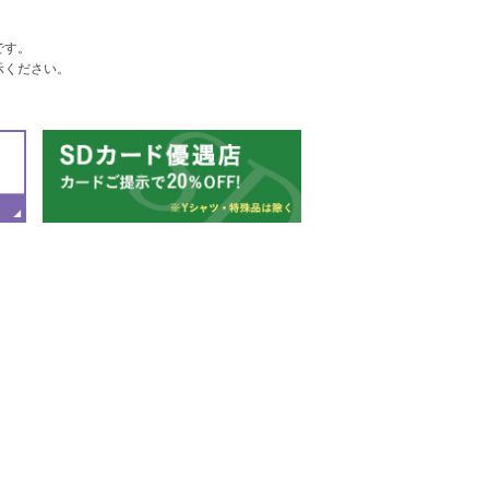
です。
示ください。