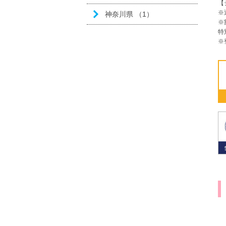
【
※
神奈川県 （1）
※
特
※