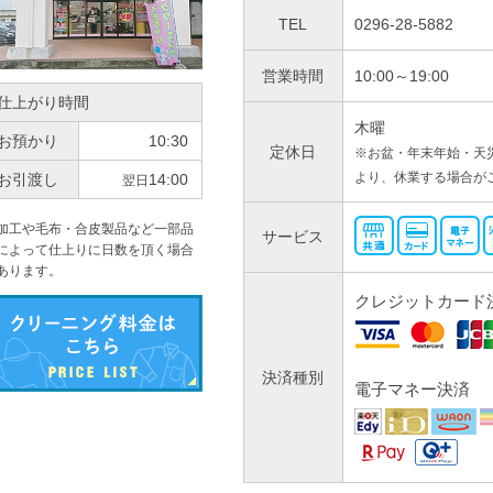
TEL
0296-28-5882
営業時間
10:00～19:00
仕上がり時間
木曜
お預かり
10:30
定休日
※お盆・年末年始・天
より、休業する場合が
お引渡し
14:00
翌日
加工や毛布・合皮製品など一部品
サービス
によって仕上りに日数を頂く場合
あります。
クレジットカード
決済種別
電子マネー決済