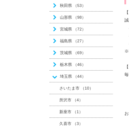
秋田県 （53）
【
山形県 （98）
誠
8
宮城県 （72）
8
福島県 （27）
8
※
茨城県 （69）
栃木県 （46）
【
毎
埼玉県 （44）
水
さいたま市 （10）
木
所沢市 （4）
新座市 （1）
お
久喜市 （3）