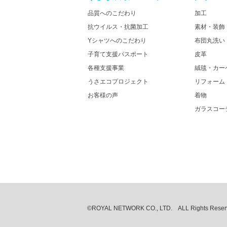
品質へのこだわり
加工
抗ウイルス・抗菌加工
素材・装飾
Yシャツへのこだわり
布団丸洗い
子育て支援パスポート
皮革
各種支援事業
絨毯・カー
うさエコプロジェクト
リフォーム
お客様の声
着物
ガラスコー
©ROYAL NETWORK CO., LTD. ALL Rights Reserv