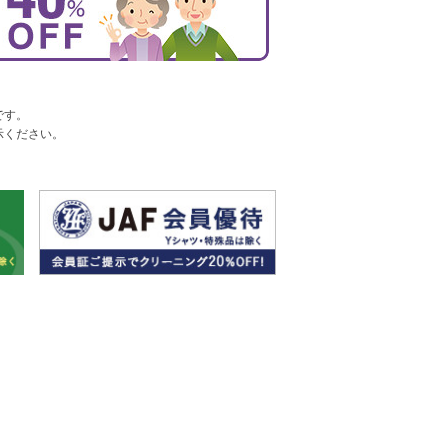
です。
示ください。