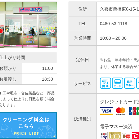
住所
久喜市栗橋東6-15-1
TEL
0480-53-1118
営業時間
10:00～20:00
－
仕上がり時間
定休日
※お盆・年末年始・天
より、休業する場合が
お預かり
11:00
お引渡し
18:30
サービス
加工や毛布・合皮製品など一部品
によって仕上りに日数を頂く場合
クレジットカード
あります。
決済種別
電子マネー決済